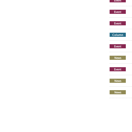
Event
Event
Event
Column
Event
News
Event
News
News