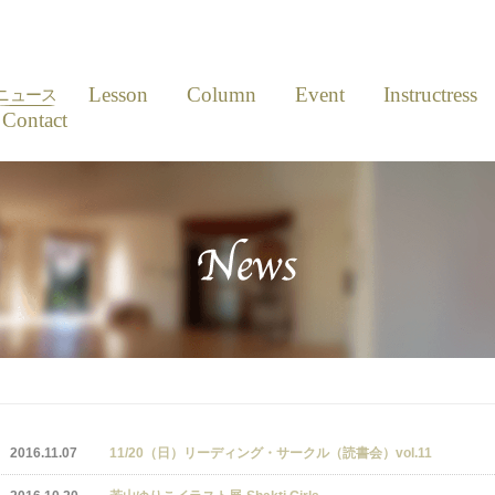
News
Lesson
Column
Event
Instructress
ニュース
Contact
2016.11.07
11/20（日）リーディング・サークル（読書会）vol.11