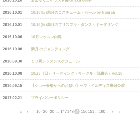
2016.10.20
若山ゆりこイラスト展-Shakti Girls-
2016.10.01
10/16(日)満月のコスチューム・セール by Nourah
2016.10.01
10/16(日)満月のブリスフル・ダンス・ギャザリング
2016.10.06
10月レッスン内容
2016.10.08
満月 のチャンティング
2016.09.30
１０月レッスンスケジュール
2016.10.08
10/23（日）リーディング・サークル（読書会）vol.10
2016.09.15
【ショー会場からのお願い】セマ・イルディス来日公演
2017.02.21
プライバシーポリシー
«
‹
...
10
20
30
...
147
148
149
150
151
...
160
...
›
»