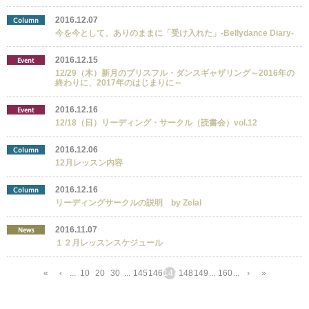
2016.12.07
Column
今を今として、ありのままに「受け入れた」-Bellydance Diary-
2016.12.15
Event
12/29（木）新月のブリスフル・ダンスギャザリング～2016年の
終わりに、2017年のはじまりに～
2016.12.16
Event
12/18（日）リーディング・サークル（読書会）vol.12
2016.12.06
Column
12月レッスン内容
2016.12.16
Column
リーディングサークルの説明 by Zelal
2016.11.07
News
１２月レッスンスケジュール
«
‹
...
10
20
30
...
145
146
147
148
149
...
160
...
›
»