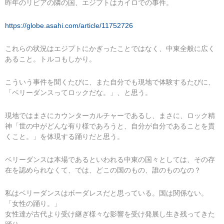
昨年のリビアの隣の国、エジプトはカイロでの事件。
https://globe.asahi.com/article/11752726
これらの状況はエジプトにかぎったことではなく、中東全般に広く
あること。トルコもしかり。
こういう事件を聞くたびに、また自分でも現地で体験するたびに、
「ベリーダンスってロックだな。」、と思う。
現地ではまさにカウンターカルチャーであるし、まさに、ロック精
神「世の中がどんな有り様であろうと、自分が自分であることを貫
くこと。」を体現する踊りだと思う。
ベリーダンスは本場であるといわれる中東の国々としては、その存
在を認められなくて、では、どこの国のもの、誰のものなの？
私はベリーダンスはボーダレスだと思っている。国は関係ない。
「女性の踊り。」
女性達が古代より受け継ぎ様々な影響を受け発展し生き残ってきた