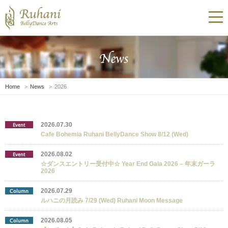
Home
News
2026
2026.07.30
Event
Cafe Bohemia Ruhani BellyDance Show 8/12 (Wed)
2026.08.02
Event
☆ダンスエントリー受付中☆ Year End Gala 2026 – 年末ガーラ
2026
2026.07.29
Column
ルハニの月読み 7/29 (Wed) Ruhani Moon Message
2026.08.05
Column