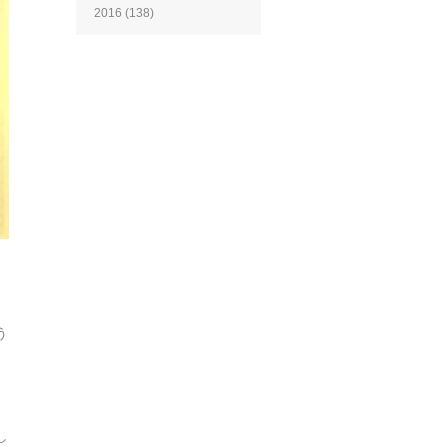
2016
(138)
う
し