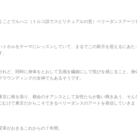
うことでルハニ（トルコ語でスピリチュアルの意）ベリーダンスアーツ
ハトホルをテーマにレッスンしていて、まるでこの新月を迎えるにあた
す。
けれど、同時に身体をとおして五感を繊細にして悦びを感じること、身
グラウンディングの女神でもあるそうです。
東京に根を張り、都会のオアシスとして女性たちが集い輝きあう、そん
にむけて東京だからこそできるベリーダンスのアートを発信していきま
変革がおきるこれからの７年間。