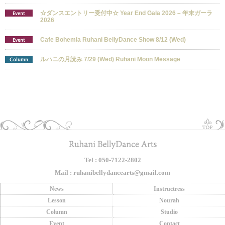
☆ダンスエントリー受付中☆ Year End Gala 2026 – 年末ガーラ
Event
2026
Cafe Bohemia Ruhani BellyDance Show 8/12 (Wed)
Event
ルハニの月読み 7/29 (Wed) Ruhani Moon Message
Column
Tel : 050-7122-2802
Mail : ruhanibellydancearts@gmail.com
News
Instructress
Lesson
Nourah
Column
Studio
Event
Contact