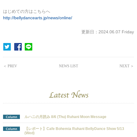
はじめての方はこちらへ
http://bellydancearts.jp/news/online/
更新日：2024.06.07 Friday
＜ PREV
NEWS LIST
NEXT ＞
ルハニの月読み 8/6 (Thu) Ruhani Moon Message
Column
【レポート】Cafe Bohemia Ruhani BellyDance Show 5/13
Column
(Wed)