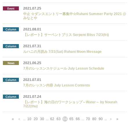
2021.07.25
Event
中止 ☆ダンスエントリー募集中☆Ruhani Summer Party 2021 @
みなとや
2021.08.01
Column
【レポート】サーペントブリス Serpent Bliss 7/23(fri)
2021.07.31
Column
ルハニの月読み 7/31(Sat) Ruhani Moon Message
2021.06.25
News
7月のレッスンスケジュール July Lesson Schedule
2021.07.01
Column
7月のレッスン内容 July Lesson Contents
2021.07.24
Column
【レポート】海の日のワークショップ～Water～ by Nourah
7/22(thu)
«
‹
...
10
20
30
...
62
63
64
65
66
...
70
80
90
...
›
»