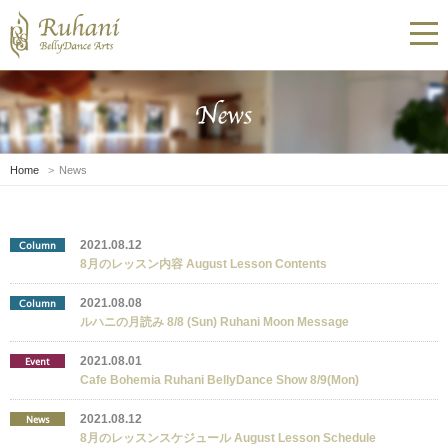
Home
News
2021.08.12
Column
8月のレッスン内容 August Lesson Contents
2021.08.08
Column
ルハニの月読み 8/8 (Sun) Ruhani Moon Message
2021.08.01
Event
Cafe Bohemia Ruhani BellyDance Show 8/9(Mon)
2021.08.12
News
8月のレッスンスケジュール August Lesson Schedule