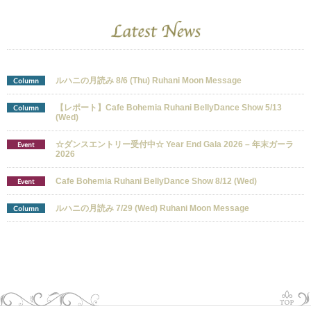
ルハニの月読み 8/6 (Thu) Ruhani Moon Message
Column
【レポート】Cafe Bohemia Ruhani BellyDance Show 5/13
Column
(Wed)
☆ダンスエントリー受付中☆ Year End Gala 2026 – 年末ガーラ
Event
2026
Cafe Bohemia Ruhani BellyDance Show 8/12 (Wed)
Event
ルハニの月読み 7/29 (Wed) Ruhani Moon Message
Column