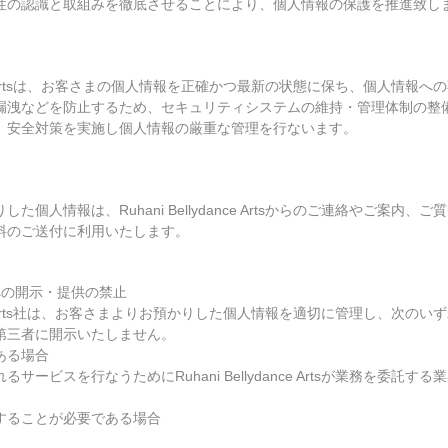
性の認識と取組みを徹底させることにより、個人情報の保護を推進致し
ydance Artsは、お客さまの個人情報を正確かつ最新の状態に保ち、個人情報
漏洩などを防止するため、セキュリティシステムの維持・管理体制の整
、安全対策を実施し個人情報の厳重な管理を行ないます。
的
た個人情報は、Ruhani Bellydance Artsからのご連絡やご案内、
料のご送付に利用いたします。
への開示・提供の禁止
ydance Arts社は、お客さまよりお預かりした個人情報を適切に管理し、次の
第三者に開示いたしません。
ある場合
サービスを行なうためにRuhani Bellydance Artsが業務を委託す
することが必要である場合