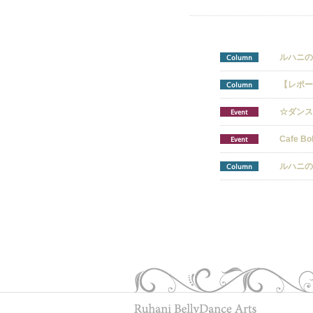
ルハニの月読
Column
【レポート】
Column
☆ダンスエ
Event
Cafe Bo
Event
ルハニの月読
Column