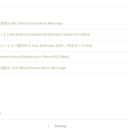
み 8/6 (Thu) Ruhani Moon Message
Cafe Bohemia Ruhani BellyDance Show 5/13 (Wed)
ントリー受付中☆ Year End Gala 2026 – 年末ガーラ2026
hemia Ruhani BellyDance Show 8/12 (Wed)
み 7/29 (Wed) Ruhani Moon Message
Sitemap