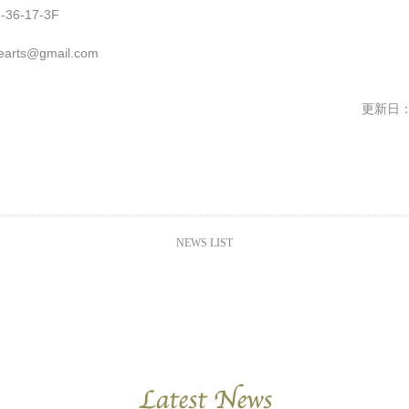
6-17-3F
cearts@gmail.com
更新日：20
NEWS LIST