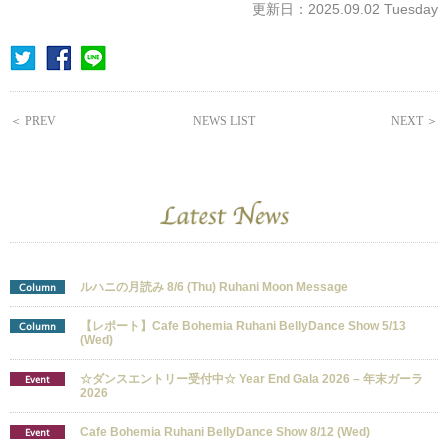
更新日：2025.09.02 Tuesday
＜ PREV
NEWS LIST
NEXT ＞
ルハニの月読み 8/6 (Thu) Ruhani Moon Message
Column
【レポート】Cafe Bohemia Ruhani BellyDance Show 5/13
Column
(Wed)
☆ダンスエントリー受付中☆ Year End Gala 2026 – 年末ガーラ
Event
2026
Cafe Bohemia Ruhani BellyDance Show 8/12 (Wed)
Event