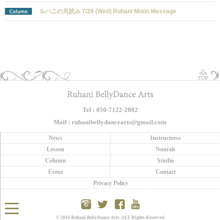
ルハニの月読み 7/29 (Wed) Ruhani Moon Message
Column
Tel : 050-7122-2802
Mail : ruhanibellydancearts@gmail.com
News
Instructress
Lesson
Nourah
Column
Studio
Event
Contact
Privacy Policy
© 2016 Ruhani BellyDance Arts. ALL Rights Reserved.