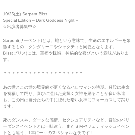
10/25(土) Serpent Bliss
Special Edition – Dark Goddess Night –
☆出演者募集中☆
Serpent(サーペント)とは、蛇という意味で、生命のエネルギーを象
徴するもの、クンダリーニやシャクティと同義となります。
Bliss(ブリス)には、至福や恍惚、神秘的な喜びという意味がありま
す。
＊＊＊＊＊＊＊＊＊＊＊＊＊＊＊＊＊＊＊
あの世とこの世の境界線が薄くなるハロウィンの時期。普段は生命
を祝福して踊り、喜びに溢れた光輝く女神を踊ることが多い私達
も、この日は自分たちの中に隠れた暗い女神にフォーカスして踊り
ます。
死のダンスや、ダークな感情、セクシュアリティなど、普段のベリ
ーダンスイベントとは一味違う、またＳＭやフェティッシュイベン
トとも違う、1年に一回のスペシャルな夜です！