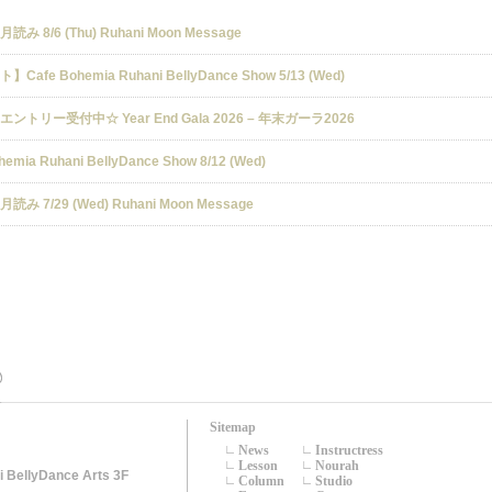
み 8/6 (Thu) Ruhani Moon Message
Cafe Bohemia Ruhani BellyDance Show 5/13 (Wed)
ントリー受付中☆ Year End Gala 2026 – 年末ガーラ2026
hemia Ruhani BellyDance Show 8/12 (Wed)
み 7/29 (Wed) Ruhani Moon Message
Sitemap
News
Instructress
Lesson
Nourah
llyDance Arts 3F
Column
Studio