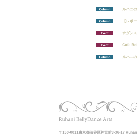
ルハニの月読
Column
【レポート】
Column
☆ダンスエ
Event
Cafe Bo
Event
ルハニの月読
Column
〒150-0011東京都渋谷区神宮前3-36-17 Ruhani Be