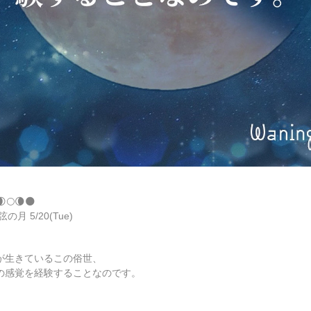
🌒🌕🌘🌑
下弦の月 5/20(Tue)
が生きているこの俗世、
の感覚を経験することなのです。