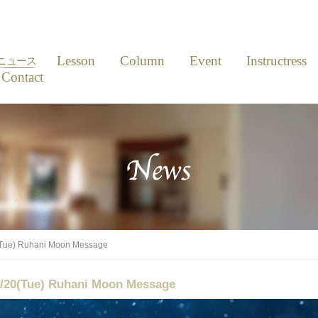
News
Lesson
Column
Event
Instructress
ニュース
Contact
) Ruhani Moon Message
(Tue) Ruhani Moon Message