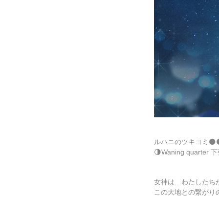
ルハニのツキヨミ
🌑
🌗Waning quarter 
女神は
…
わたしたち
この大地との繋がり