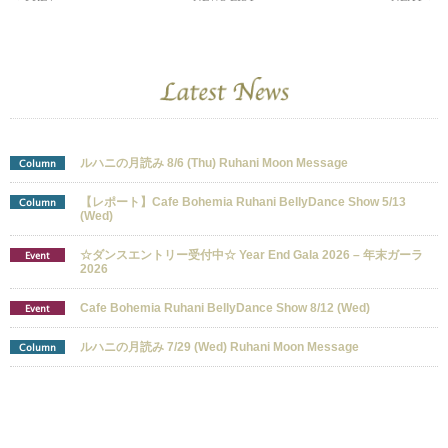
ルハニの月読み 8/6 (Thu) Ruhani Moon Message
Column
【レポート】Cafe Bohemia Ruhani BellyDance Show 5/13
Column
(Wed)
☆ダンスエントリー受付中☆ Year End Gala 2026 – 年末ガーラ
Event
2026
Cafe Bohemia Ruhani BellyDance Show 8/12 (Wed)
Event
ルハニの月読み 7/29 (Wed) Ruhani Moon Message
Column