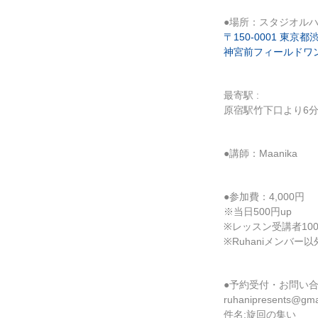
●場所：スタジオル
〒150-0001 東
神宮前フィールドワ
最寄駅 :
原宿駅竹下口より6分
●講師：Maanika
●参加費：4,000円
※当日500円up
※レッスン受講者10
※Ruhaniメンバ
●予約受付・お問い合
ruhanipresents@gma
件名:旋回の集い