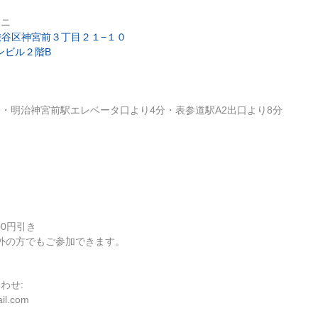
ハニ
京都渋谷区神宮前３丁目２１−１０
ンビル２階B
・明治神宮前駅エレベータ口より4分・表参道駅A2出口より8分
00円引き
ー以外の方でもご参加できます。
わせ:
il.com