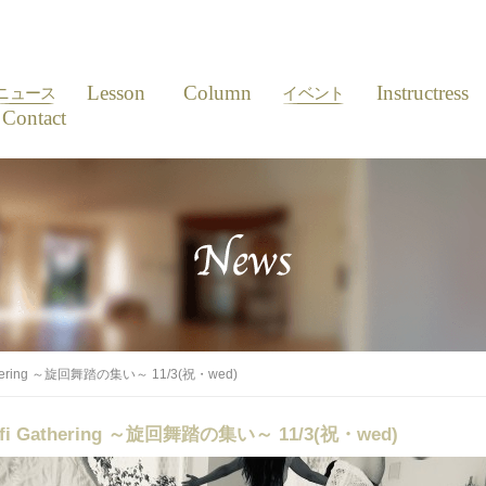
News
Lesson
Column
Event
Instructress
ニュース
イベント
Contact
ering ～旋回舞踏の集い～ 11/3(祝・wed)
 Gathering ～旋回舞踏の集い～ 11/3(祝・wed)