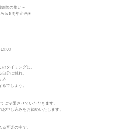
 ～旋回舞踏の集い～
ce Arts 8周年企画✴︎
19:00
このタイミングに、
る自分に触れ、
🎶
なるでしょう。
までに制限させていただきます。
のお申し込みをお勧めいたします。
れる音楽の中で、