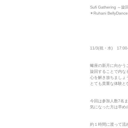
Sufi Gathering
✴︎Ruhani BellyDan
11/3(祝・水) 17:00-
蠍座の新月に向かう
旋回することで内な
心を解き放ちましょう
とても貴重な体験と
今回は参加人数7名
気になった方は早め
約１時間に渡って流