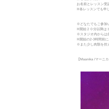
お名前とレッスン受
※各レッスンでも申
※どなたでもご参加
※開始２０分以降は
※スタジオ内からは
※開始の2-3時間前
※また少し肉類を控
【Maanika /マーニ