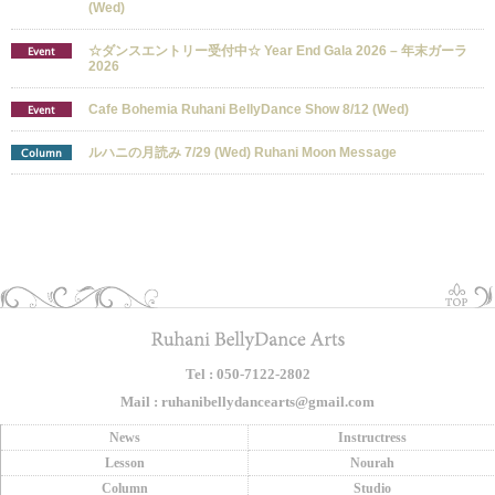
(Wed)
☆ダンスエントリー受付中☆ Year End Gala 2026 – 年末ガーラ
Event
2026
Cafe Bohemia Ruhani BellyDance Show 8/12 (Wed)
Event
ルハニの月読み 7/29 (Wed) Ruhani Moon Message
Column
Tel : 050-7122-2802
Mail : ruhanibellydancearts@gmail.com
News
Instructress
Lesson
Nourah
Column
Studio