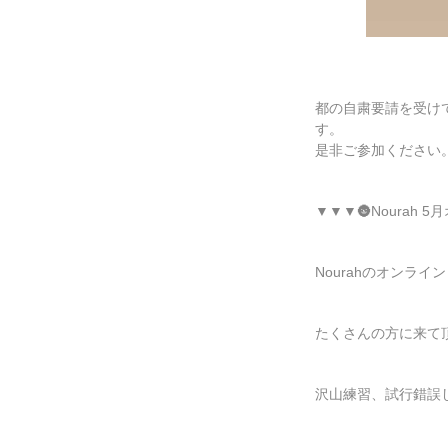
都の自粛要請を受け
す。
是非ご参加ください
▼▼▼
🌚
Nourah 
Nourahのオンラ
たくさんの方に来て
沢山練習、試行錯誤