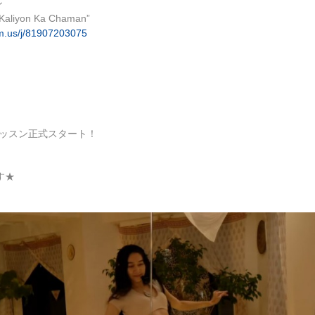
ン
yon Ka Chaman”
m.us/j/81907203075
ンレッスン正式スタート！
す★