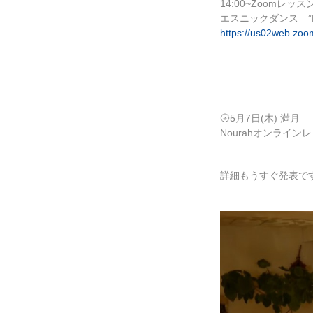
14:00~Zoomレッス
エスニックダンス ”Kali
https://us02web.zoo
🌝
5月7日(木) 満月
Nourahオンライ
詳細もうすぐ発表で