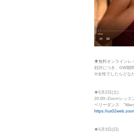
🐥
無料オンラインレ
好評につき、GW期
※女性でしたらどな
🍀
5月2日(土)
20:00~Zooｍレッス
ベリーダンス ”Wa
https://us02web.zoo
🍀
5月3日(日)