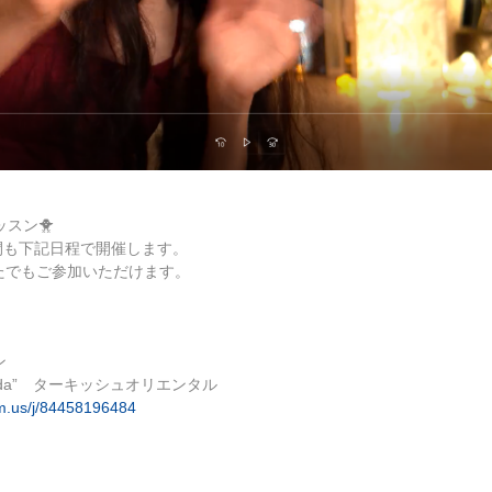
ッスン
🐥
間も下記日程で開催します。
たでもご参加いただけます。
ン
rda” ターキッシュオリエンタル
m.us/j/84458196484