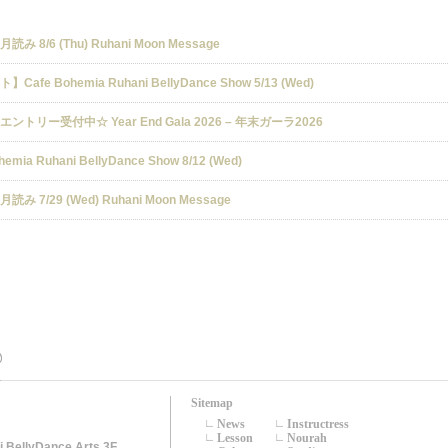
み 8/6 (Thu) Ruhani Moon Message
Cafe Bohemia Ruhani BellyDance Show 5/13 (Wed)
ントリー受付中☆ Year End Gala 2026 – 年末ガーラ2026
hemia Ruhani BellyDance Show 8/12 (Wed)
み 7/29 (Wed) Ruhani Moon Message
Sitemap
News
Instructress
Lesson
Nourah
llyDance Arts 3F