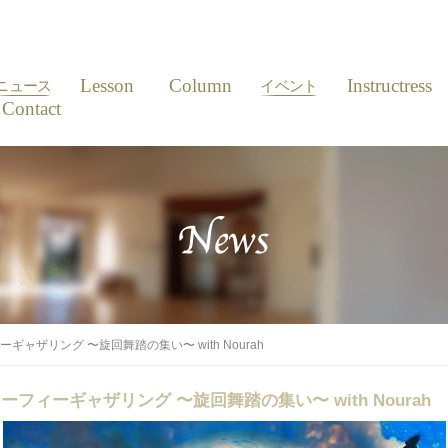
News
Lesson
Column
Event
Instructress
ニュース
イベント
Contact
ィーギャザリング 〜旋回舞踏の集い〜 with Nourah
のスーフィーギャザリング 〜旋回舞踏の集い〜 with Nourah