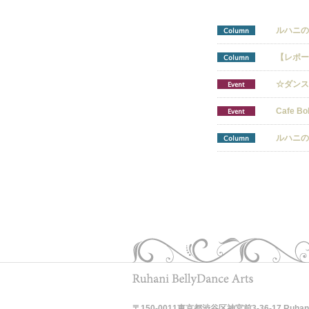
ルハニの月読
Column
【レポート】
Column
☆ダンスエ
Event
Cafe Bo
Event
ルハニの月読
Column
〒150-0011東京都渋谷区神宮前3-36-17 Ruhani Be