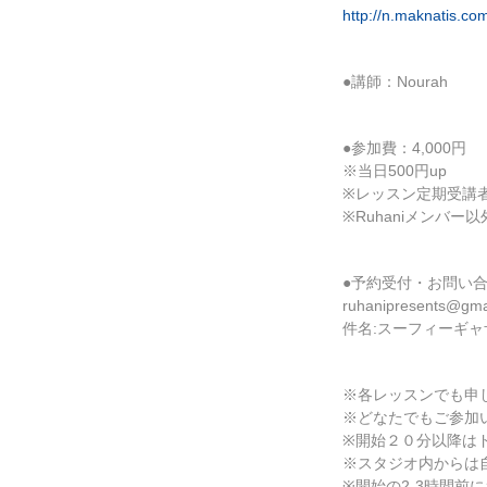
http://n.maknatis.co
●講師：Nourah
●参加費：4,000円
※当日500円up
※レッスン定期受講者
※Ruhaniメンバ
●予約受付・お問い合
ruhanipresents@gma
件名:スーフィーギャ
※各レッスンでも申
※どなたでもご参加
※開始２０分以降は
※スタジオ内からは
※開始の2-3時間前