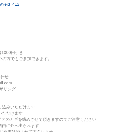
m/?eid=412
1000円引き
ー以外の方でもご参加できます。
わせ:
il.com
ザリング
し込みいただけます
いただけます
ドアのカギを締めさせて頂きますのでご注意ください
自由に外へ出られます
にお食事は済ませて下さいませ。