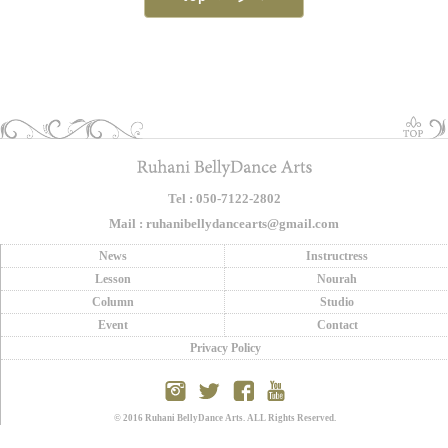
Tel : 050-7122-2802
Mail : ruhanibellydancearts@gmail.com
News
Instructress
Lesson
Nourah
Column
Studio
Event
Contact
Privacy Policy
© 2016 Ruhani BellyDance Arts. ALL Rights Reserved.