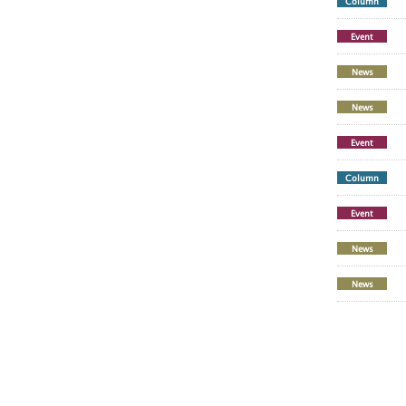
Column
Event
News
News
Event
Column
Event
News
News