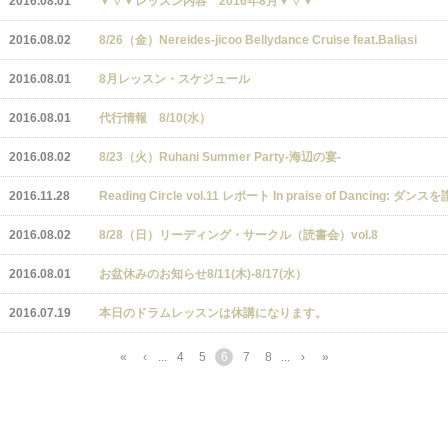
2016.08.01
▼▽▼レッスン内容 2016年8月▼▽▼
2016.08.02
8/26（金）Nereides-jicoo Bellydance Cruise feat.Baliasi
2016.08.01
8月レッスン・スケジュール
2016.08.01
代行情報 8/10(水）
2016.08.02
8/23（火）Ruhani Summer Party-海辺の宴-
2016.11.28
Reading Circle vol.11 レポート In praise of Dancing: ダン
2016.08.02
8/28（日）リーディング・サークル（読書会）vol.8
2016.08.01
お盆休みのお知らせ8/11(木)-8/17(水）
2016.07.19
本日のドラムレッスンは休講になります。
«
‹
...
4
5
6
7
8
...
›
»